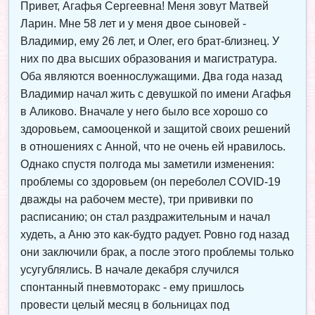
Привет, Агафья Сергеевна! Меня зовут Матвей
Ларин. Мне 58 лет и у меня двое сыновей -
Владимир, ему 26 лет, и Олег, его брат-близнец. У
них по два высших образования и магистратура.
Оба являются военнослужащими. Два года назад
Владимир начал жить с девушкой по имени Агафья
в Аликово. Вначале у него было все хорошо со
здоровьем, самооценкой и защитой своих решений
в отношениях с Анной, что не очень ей нравилось.
Однако спустя полгода мы заметили изменения:
проблемы со здоровьем (он переболел COVID-19
дважды на рабочем месте), три прививки по
расписанию; он стал раздражительным и начал
худеть, а Аню это как-будто радует. Ровно год назад
они заключили брак, а после этого проблемы только
усугублялись. В начале декабря случился
спонтанный пневмоторакс - ему пришлось
провести целый месяц в больницах под