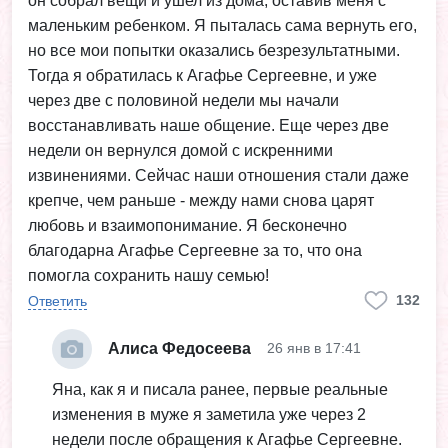
он собрал вещи и ушел из дома, оставив меня с
маленьким ребенком. Я пыталась сама вернуть его,
но все мои попытки оказались безрезультатными.
Тогда я обратилась к Агафье Сергеевне, и уже
через две с половиной недели мы начали
восстанавливать наше общение. Еще через две
недели он вернулся домой с искренними
извинениями. Сейчас наши отношения стали даже
крепче, чем раньше - между нами снова царят
любовь и взаимопонимание. Я бесконечно
благодарна Агафье Сергеевне за то, что она
помогла сохранить нашу семью!
132
Ответить
Алиса Федосеева
26 янв в 17:41
Яна, как я и писала ранее, первые реальные
изменения в муже я заметила уже через 2
недели после обращения к Агафье Сергеевне.